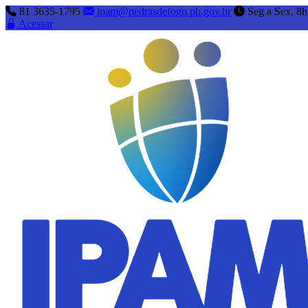
81 3635-1795
ipam@pedrasdefogo.pb.gov.br
Seg a Sex, 8h
Acessar