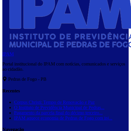
IPAM
Portal institucional do IPAM com notícias, comunicados e serviços
ao cidadão.
Pedras de Fogo - PB
Recentes
Corpus Christi: Tempo de Renovação e Paz
O Instituto de Previdência Municipal de Pedras...
Pagamento da parcela final do décimo terceiro...
IPAM aquece economia de Pedras de Fogo com inj...
Navegação