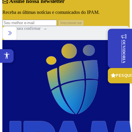
Assine nossa newsletter
Receba as últimas notícias e comunicados do IPAM.
Inscrever-se
Arraste para confirmar →
OUVIDORIA
PESQUI