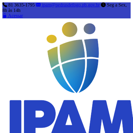
81 3635-1795
ipam@pedrasdefogo.pb.gov.br
Seg a Sex,
8h às 14h
Acessar