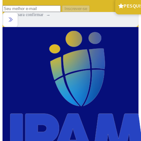
PESQUI
Inscrever-se
Arraste para confirmar →