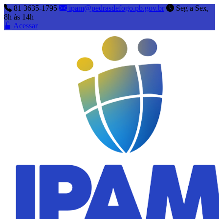
81 3635-1795
ipam@pedrasdefogo.pb.gov.br
Seg a Sex,
8h às 14h
Acessar