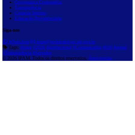
Governança Corporativa
Transparência
Controle Interno
Educação Previdenciária
Siga-nos
WhatsApp
ipam@pedrasdefogo.pb.gov.br
Tags:
#ipam
#2026
#institucional
#Comunicados
#026
#portal
#Transparência
#Servidor
© 2026 IPAM. Todos os direitos reservados.
Área restrita