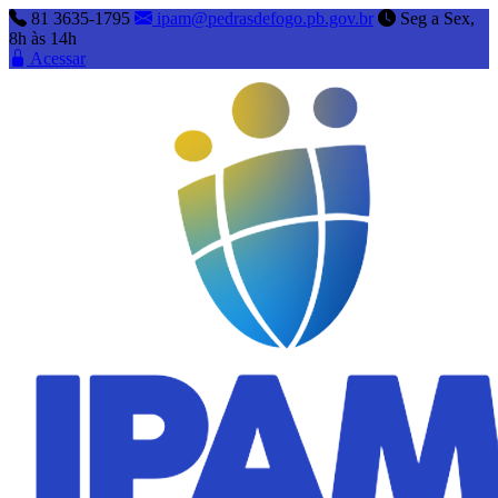
81 3635-1795
ipam@pedrasdefogo.pb.gov.br
Seg a Sex,
8h às 14h
Acessar