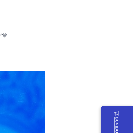
✅💙
OUVIDORIA