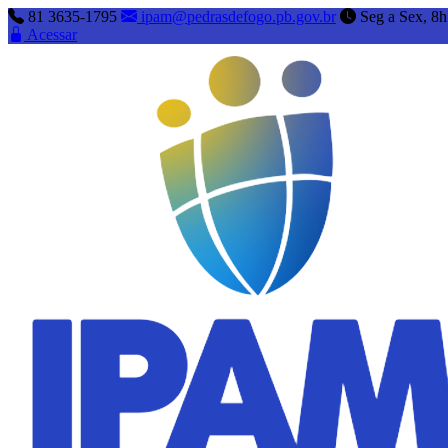
81 3635-1795
ipam@pedrasdefogo.pb.gov.br
Seg a Sex, 8h
Acessar