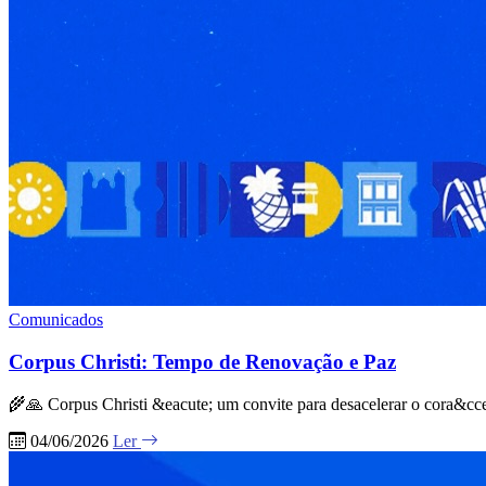
Comunicados
Corpus Christi: Tempo de Renovação e Paz
🌾🙏 Corpus Christi &eacute; um convite para desacelerar o cora&cced
04/06/2026
Ler