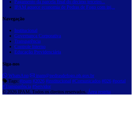
Pagamento da parcela final do décimo terceiro...
IPAM aquece economia de Pedras de Fogo com inj...
Navegação
Institucional
Governança Corporativa
Transparência
Controle Interno
Educação Previdenciária
Siga-nos
WhatsApp
ipam@pedrasdefogo.pb.gov.br
Tags:
#ipam
#2026
#institucional
#Comunicados
#026
#portal
#Transparência
#Servidor
© 2026 IPAM. Todos os direitos reservados.
Área restrita