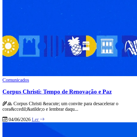
Comunicados
Corpus Christi: Tempo de Renovação e Paz
🌾🙏 Corpus Christi &eacute; um convite para desacelerar o
cora&ccedil;&atilde;o e lembrar daqu...
04/06/2026
Ler