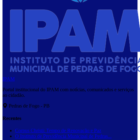
IPAM
Portal institucional do IPAM com notícias, comunicados e serviços
ao cidadão.
Pedras de Fogo - PB
Recentes
Corpus Christi: Tempo de Renovação e Paz
O Instituto de Previdência Municipal de Pedras...