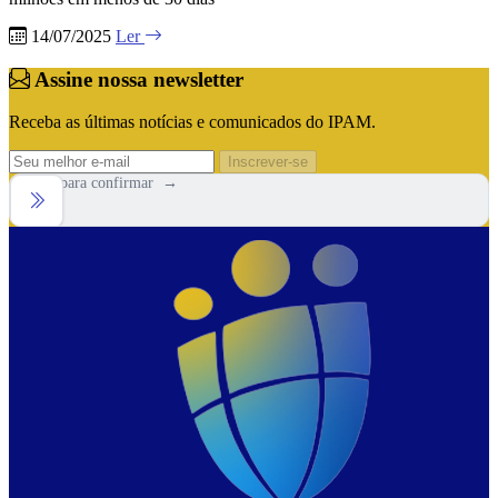
14/07/2025
Ler
Assine nossa newsletter
Receba as últimas notícias e comunicados do IPAM.
Inscrever-se
Arraste para confirmar →