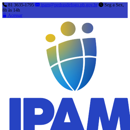
81 3635-1795
ipam@pedrasdefogo.pb.gov.br
Seg a Sex,
8h às 14h
Acessar