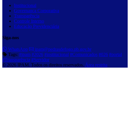
Institucional
Governança Corporativa
Transparência
Controle Interno
Educação Previdenciária
Siga-nos
WhatsApp
ipam@pedrasdefogo.pb.gov.br
Tags:
#ipam
#2026
#institucional
#Comunicados
#026
#portal
#Transparência
#Servidor
© 2026 IPAM. Todos os direitos reservados.
Área restrita