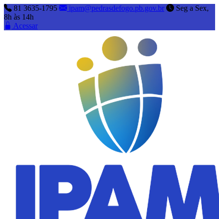
81 3635-1795
ipam@pedrasdefogo.pb.gov.br
Seg a Sex,
8h às 14h
Acessar