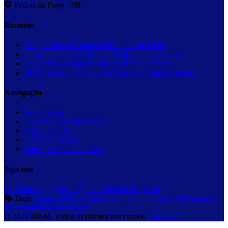
Pedras de Fogo - PB
Recentes
Corpus Christi: Tempo de Renovação e Paz
O Instituto de Previdência Municipal de Pedras...
Pagamento da parcela final do décimo terceiro...
IPAM aquece economia de Pedras de Fogo com inj...
Navegação
Institucional
Governança Corporativa
Transparência
Controle Interno
Educação Previdenciária
Siga-nos
WhatsApp
ipam@pedrasdefogo.pb.gov.br
Tags:
#ipam
#2026
#institucional
#Comunicados
#026
#portal
#Transparência
#Servidor
© 2026 IPAM. Todos os direitos reservados.
Área restrita