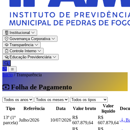
Institucional
Governança Corporativa
Transparência
Controle Interno
Educação Previdenciária
Início
/
Transparência
Folha de Pagamento
Valor
Tipo
Referência
Data
Valor bruto
Docu
líquido
13º (1ª
R$
R$
Julho/2026
10/07/2026
Ba
parcela)
607.879,64
607.879,64
R$
R$