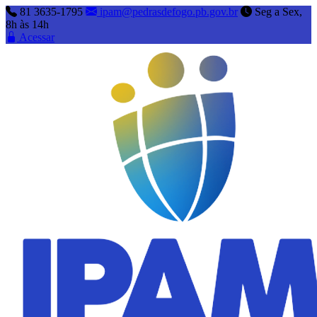
81 3635-1795
ipam@pedrasdefogo.pb.gov.br
Seg a Sex,
8h às 14h
Acessar