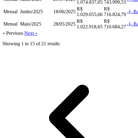
1.074.837,05
743.999,53
R$
R$
Mensal
Junho/2025
18/06/2025
Ba
1.029.655,66
716.824,79
R$
R$
Mensal
Maio/2025
28/05/2025
Ba
1.022.918,65
710.684,27
« Previous
Next »
Showing
1
to
15
of
21
results