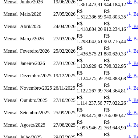
Mensal
Junho/2026
19/06/2026
Ba
1.361.473,91
944.184,12
R$
R$
Mensal
Maio/2026
27/05/2026
Ba
1.512.386,59
940.803,35
R$
R$
Mensal
Abril/2026
24/04/2026
Ba
1.418.884,20
912.234,16
R$
R$
Mensal
Março/2026
27/03/2026
Ba
1.298.042,61
902.716,44
R$
R$
Mensal
Fevereiro/2026
25/02/2026
Ba
1.436.575,21
880.620,33
R$
R$
Mensal
Janeiro/2026
27/01/2026
Ba
1.128.929,42
798.322,95
R$
R$
Mensal
Dezembro/2025
19/12/2025
Ba
1.124.275,59
790.383,68
R$
R$
Mensal
Novembro/2025
26/11/2025
Ba
1.122.267,99
784.364,81
R$
R$
Mensal
Outubro/2025
27/10/2025
Ba
1.114.237,56
777.022,26
R$
R$
Mensal
Setembro/2025
25/09/2025
Ba
1.098.475,80
766.080,47
R$
R$
Mensal
Agosto/2025
27/08/2025
Ba
1.095.946,22
763.648,90
R$
R$
Mensal
Julho/2025
29/07/2025
Ba