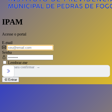
IPAM
Acesse o portal
E-mail
Senha
Lembrar-me
Arraste para confirmar →
Entrar