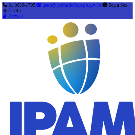
81 3635-1795
ipam@pedrasdefogo.pb.gov.br
Seg a Sex,
8h às 14h
Acessar