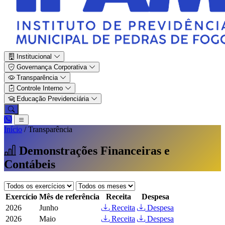
Institucional
Governança Corporativa
Transparência
Controle Interno
Educação Previdenciária
Início
/
Transparência
Demonstrações Financeiras e
Contábeis
Exercício
Mês de referência
Receita
Despesa
2026
Junho
Receita
Despesa
2026
Maio
Receita
Despesa