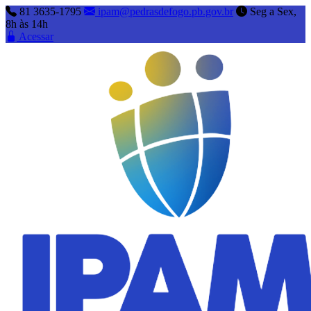
81 3635-1795
ipam@pedrasdefogo.pb.gov.br
Seg a Sex,
8h às 14h
Acessar