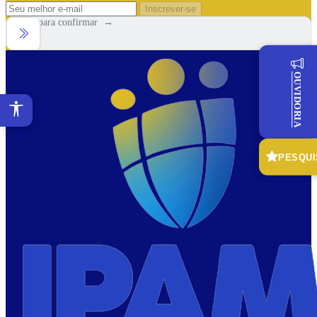
Inscrever-se
Arraste para confirmar →
OUVIDORIA
PESQUI