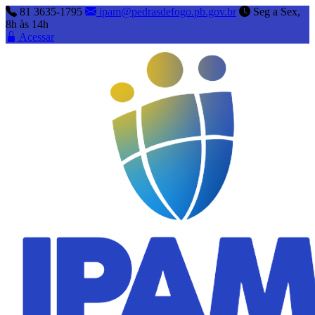
81 3635-1795
ipam@pedrasdefogo.pb.gov.br
Seg a Sex,
8h às 14h
Acessar