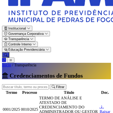
Institucional
Governança Corporativa
Transparência
Controle Interno
Educação Previdenciária
Início
/
Transparência
Credenciamentos de Fundos
Filtrar
Termo
Processo
Título
Doc.
TERMO DE ANÁLISE E
ATESTADO DE
CREDENCIAMENTO DO
0001/2025
0010/2025
ADMINISTRADOR OU GESTOR
Baixar